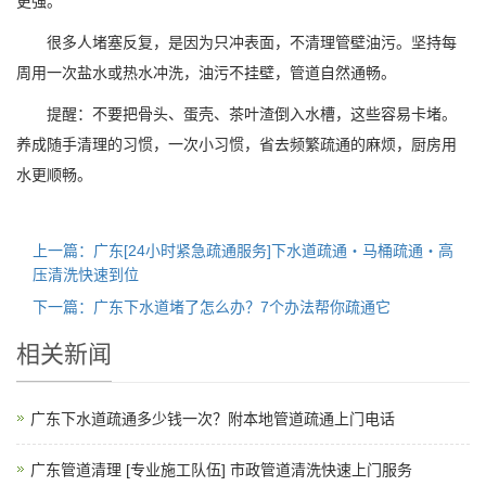
更强。
很多人堵塞反复，是因为只冲表面，不清理管壁油污。坚持每
周用一次盐水或热水冲洗，油污不挂壁，管道自然通畅。
提醒：不要把骨头、蛋壳、茶叶渣倒入水槽，这些容易卡堵。
养成随手清理的习惯，一次小习惯，省去频繁疏通的麻烦，厨房用
水更顺畅。
上一篇：广东[24小时紧急疏通服务]下水道疏通・马桶疏通・高
压清洗快速到位
下一篇：广东下水道堵了怎么办？7个办法帮你疏通它
相关新闻
广东下水道疏通多少钱一次？附本地管道疏通上门电话
广东管道清理 [专业施工队伍] 市政管道清洗快速上门服务