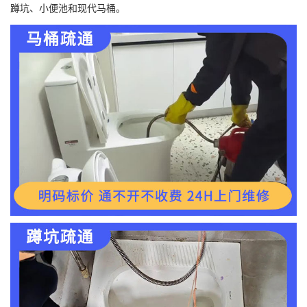
蹲坑、小便池和现代马桶。