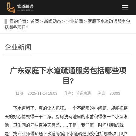
导
航
菜
您的位置：
首页
>
新闻动态
>
企业新闻
>
家庭下水道疏通服务包
单
括哪些项目?
企业新闻
广东家庭下水道疏通服务包括哪些项
目?
日期：
2025-11-14 18:03
作者：
管道疏通
浏览：
86303
下水道堵了，真的让人抓狂。一个不起眼的小问题，却能把整
天的好心情毁得一干二净。厨房洗碗池里的水蓄积得像一个小型泳
池，卫生间的异味直冲天灵盖……于是，我们第一时间想到的就
是：找专业师傅疏通下水道!家庭下水道疏通服务包括哪些项目呢?