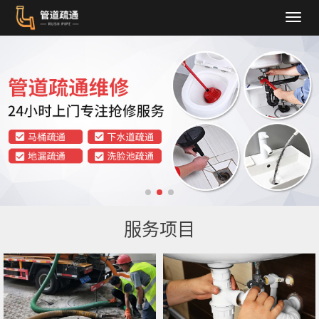
导
航
菜
单
服务项目