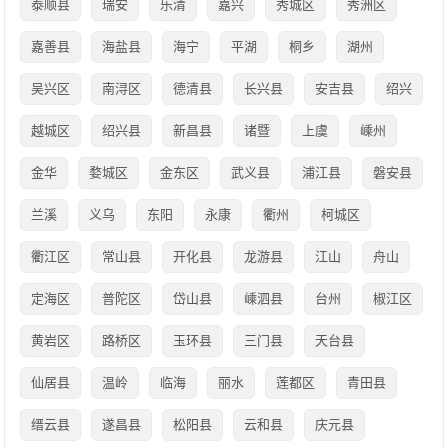
泰顺县
瑞安
乐清
嘉兴
秀城区
秀洲区
嘉善县
海盐县
海宁
平湖
桐乡
湖州
吴兴区
南浔区
德清县
长兴县
安吉县
绍兴
越城区
绍兴县
新昌县
诸暨
上虞
嵊州
金华
婺城区
金东区
武义县
浦江县
磐安县
兰溪
义乌
东阳
永康
衢州
柯城区
衢江区
常山县
开化县
龙游县
江山
舟山
定海区
普陀区
岱山县
嵊泗县
台州
椒江区
黄岩区
路桥区
玉环县
三门县
天台县
仙居县
温岭
临海
丽水
莲都区
青田县
缙云县
遂昌县
松阳县
云和县
庆元县