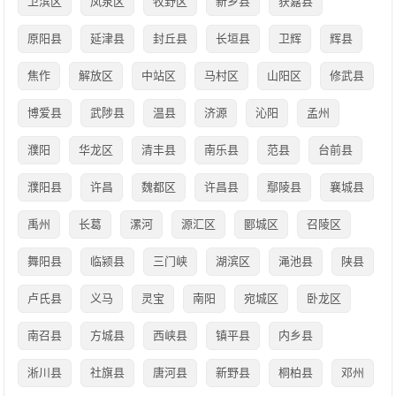
卫滨区
凤泉区
牧野区
新乡县
获嘉县
原阳县
延津县
封丘县
长垣县
卫辉
辉县
焦作
解放区
中站区
马村区
山阳区
修武县
博爱县
武陟县
温县
济源
沁阳
孟州
濮阳
华龙区
清丰县
南乐县
范县
台前县
濮阳县
许昌
魏都区
许昌县
鄢陵县
襄城县
禹州
长葛
漯河
源汇区
郾城区
召陵区
舞阳县
临颍县
三门峡
湖滨区
渑池县
陕县
卢氏县
义马
灵宝
南阳
宛城区
卧龙区
南召县
方城县
西峡县
镇平县
内乡县
淅川县
社旗县
唐河县
新野县
桐柏县
邓州