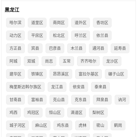
黑龙江
哈尔滨
道里区
南岗区
道外区
香坊区
动力区
平房区
松北区
呼兰区
依兰县
方正县
宾县
巴彦县
木兰县
通河县
延寿县
阿城
双城
尚志
五常
齐齐哈尔
龙沙区
建华区
铁锋区
昂昂溪区
富拉尔基区
碾子山区
梅里斯达斡尔族区
龙江县
依安县
泰来县
甘南县
富裕县
克山县
克东县
拜泉县
讷河
鸡西
鸡冠区
恒山区
滴道区
梨树区
城子河区
麻山区
鸡东县
虎林
密山
鹤岗