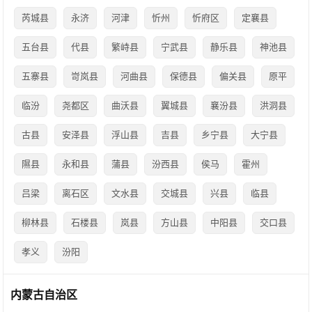
芮城县
永济
河津
忻州
忻府区
定襄县
五台县
代县
繁峙县
宁武县
静乐县
神池县
五寨县
岢岚县
河曲县
保德县
偏关县
原平
临汾
尧都区
曲沃县
翼城县
襄汾县
洪洞县
古县
安泽县
浮山县
吉县
乡宁县
大宁县
隰县
永和县
蒲县
汾西县
侯马
霍州
吕梁
离石区
文水县
交城县
兴县
临县
柳林县
石楼县
岚县
方山县
中阳县
交口县
孝义
汾阳
内蒙古自治区