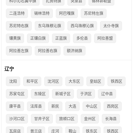
科尔沁右翼中旗
扎赉特旗
突泉县
锡林郭勒盟
二连浩特
锡林浩特
阿巴嘎旗
苏尼特左旗
苏尼特右旗
东乌珠穆沁旗
西乌珠穆沁旗
太仆寺旗
镶黄旗
正镶白旗
正蓝旗
多伦县
阿拉善盟
阿拉善左旗
阿拉善右旗
额济纳旗
辽宁
沈阳
和平区
沈河区
大东区
皇姑区
铁西区
苏家屯区
东陵区
新城子区
于洪区
辽中县
康平县
法库县
新民
大连
中山区
西岗区
沙河口区
甘井子区
旅顺口区
金州区
长海县
瓦房店
普兰店
庄河
鞍山
铁东区
铁西区