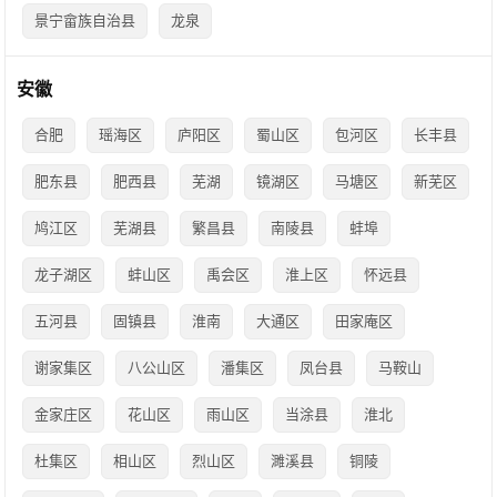
景宁畲族自治县
龙泉
安徽
合肥
瑶海区
庐阳区
蜀山区
包河区
长丰县
肥东县
肥西县
芜湖
镜湖区
马塘区
新芜区
鸠江区
芜湖县
繁昌县
南陵县
蚌埠
龙子湖区
蚌山区
禹会区
淮上区
怀远县
五河县
固镇县
淮南
大通区
田家庵区
谢家集区
八公山区
潘集区
凤台县
马鞍山
金家庄区
花山区
雨山区
当涂县
淮北
杜集区
相山区
烈山区
濉溪县
铜陵