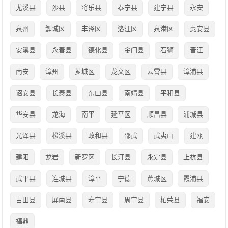
尤溪县
沙县
将乐县
泰宁县
建宁县
永安
泉州
鲤城区
丰泽区
洛江区
泉港区
惠安县
安溪县
永春县
德化县
金门县
石狮
晋江
南安
漳州
芗城区
龙文区
云霄县
漳浦县
诏安县
长泰县
东山县
南靖县
平和县
华安县
龙海
南平
延平区
顺昌县
浦城县
光泽县
松溪县
政和县
邵武
武夷山
建瓯
建阳
龙岩
新罗区
长汀县
永定县
上杭县
武平县
连城县
漳平
宁德
蕉城区
霞浦县
古田县
屏南县
寿宁县
周宁县
柘荣县
福安
福鼎