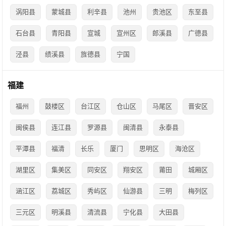
涡阳县
蒙城县
利辛县
池州
贵池区
东至县
石台县
青阳县
宣城
宣州区
郎溪县
广德县
泾县
绩溪县
旌德县
宁国
福建
福州
鼓楼区
台江区
仓山区
马尾区
晋安区
闽侯县
连江县
罗源县
闽清县
永泰县
平潭县
福清
长乐
厦门
思明区
海沧区
湖里区
集美区
同安区
翔安区
莆田
城厢区
涵江区
荔城区
秀屿区
仙游县
三明
梅列区
三元区
明溪县
清流县
宁化县
大田县