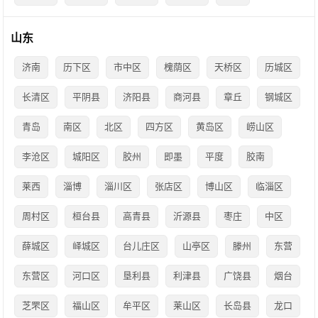
山东
济南
历下区
市中区
槐荫区
天桥区
历城区
长清区
平阴县
济阳县
商河县
章丘
钢城区
青岛
南区
北区
四方区
黄岛区
崂山区
李沧区
城阳区
胶州
即墨
平度
胶南
莱西
淄博
淄川区
张店区
博山区
临淄区
周村区
桓台县
高青县
沂源县
枣庄
中区
薛城区
峄城区
台儿庄区
山亭区
滕州
东营
东营区
河口区
垦利县
利津县
广饶县
烟台
芝罘区
福山区
牟平区
莱山区
长岛县
龙口