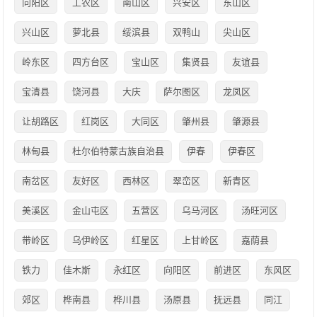
向阳区
工农区
南山区
兴安区
东山区
兴山区
萝北县
绥滨县
双鸭山
尖山区
岭东区
四方台区
宝山区
集贤县
友谊县
宝清县
饶河县
大庆
萨尔图区
龙凤区
让胡路区
红岗区
大同区
肇州县
肇源县
林甸县
杜尔伯特蒙古族自治县
伊春
伊春区
南岔区
友好区
西林区
翠峦区
新青区
美溪区
金山屯区
五营区
乌马河区
汤旺河区
带岭区
乌伊岭区
红星区
上甘岭区
嘉荫县
铁力
佳木斯
永红区
向阳区
前进区
东风区
郊区
桦南县
桦川县
汤原县
抚远县
同江