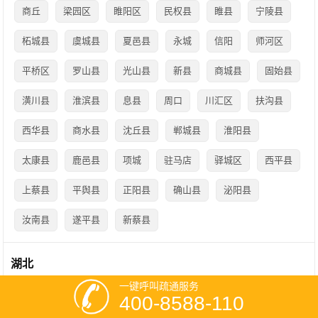
商丘
梁园区
睢阳区
民权县
睢县
宁陵县
柘城县
虞城县
夏邑县
永城
信阳
师河区
平桥区
罗山县
光山县
新县
商城县
固始县
潢川县
淮滨县
息县
周口
川汇区
扶沟县
西华县
商水县
沈丘县
郸城县
淮阳县
太康县
鹿邑县
项城
驻马店
驿城区
西平县
上蔡县
平舆县
正阳县
确山县
泌阳县
汝南县
遂平县
新蔡县
湖北
一键呼叫疏通服务
武汉
江岸区
江汉区
乔口区
汉阳区
武昌区
400-8588-110