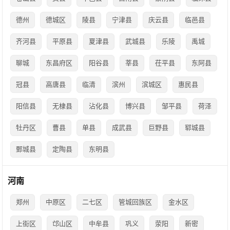
德州
德城区
陵县
宁津县
庆云县
临邑县
齐河县
平原县
夏津县
武城县
乐陵
禹城
聊城
东昌府区
阳谷县
莘县
茌平县
东阿县
冠县
高唐县
临清
滨州
滨城区
惠民县
阳信县
无棣县
沾化县
博兴县
邹平县
荷泽
牡丹区
曹县
单县
成武县
巨野县
郓城县
鄄城县
定陶县
东明县
河南
郑州
中原区
二七区
管城回族区
金水区
上街区
邙山区
中牟县
巩义
荥阳
新密