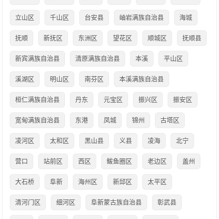
立山区
千山区
台安县
岫岩满族自治县
海城
抚顺
新抚区
东洲区
望花区
顺城区
抚顺县
新宾满族自治县
清原满族自治县
本溪
平山区
溪湖区
明山区
南芬区
本溪满族自治县
桓仁满族自治县
丹东
元宝区
振兴区
振安区
宽甸满族自治县
东港
凤城
锦州
古塔区
凌河区
太和区
黑山县
义县
凌海
北宁
营口
站前区
西区
鲅鱼圈区
老边区
盖州
大石桥
阜新
海州区
新邱区
太平区
清河门区
细河区
阜新蒙古族自治县
彰武县