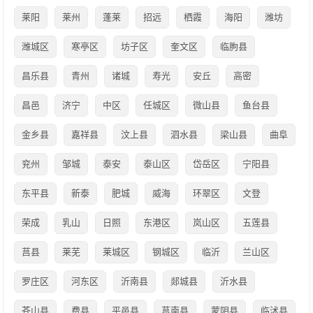
莱阳
莱州
蓬莱
招远
栖霞
海阳
潍坊
潍城区
寒亭区
坊子区
奎文区
临朐县
昌乐县
青州
诸城
寿光
安丘
高密
昌邑
济宁
中区
任城区
微山县
鱼台县
金乡县
嘉祥县
汶上县
泗水县
梁山县
曲阜
兖州
邹城
泰安
泰山区
岱岳区
宁阳县
东平县
新泰
肥城
威海
环翠区
文登
荣成
乳山
日照
东港区
岚山区
五莲县
莒县
莱芜
莱城区
钢城区
临沂
兰山区
罗庄区
河东区
沂南县
郯城县
沂水县
苍山县
费县
平邑县
莒南县
蒙阴县
临沭县