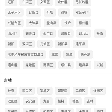
辽阳
白塔区
文圣区
宏伟区
弓长岭区
太子河区
辽阳县
灯塔
盘锦
双台子区
兴隆台区
大洼县
盘山县
铁岭
银州区
清河区
铁岭县
西丰县
昌图县
调兵山
开原
朝阳
双塔区
龙城区
朝阳县
建平县
喀喇沁左翼蒙古族自治县
北票
凌源
葫芦岛
连山区
龙港区
南票区
绥中县
建昌县
兴城
吉林
长春
南关区
宽城区
朝阳区
二道区
绿园区
双阳区
农安县
九台
榆树
德惠
吉林
昌邑区
龙潭区
船营区
丰满区
永吉县
蛟河