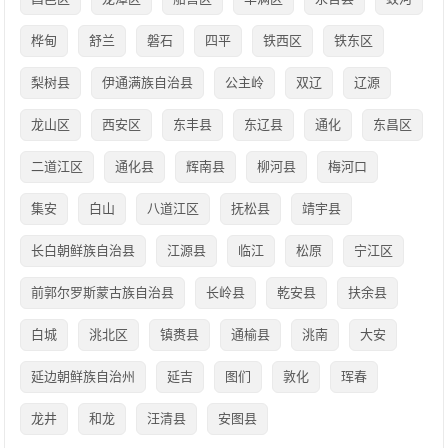
桦甸
舒兰
磐石
四平
铁西区
铁东区
梨树县
伊通满族自治县
公主岭
双辽
辽源
龙山区
西安区
东丰县
东辽县
通化
东昌区
二道江区
通化县
辉南县
柳河县
梅河口
集安
白山
八道江区
抚松县
靖宇县
长白朝鲜族自治县
江源县
临江
松原
宁江区
前郭尔罗斯蒙古族自治县
长岭县
乾安县
扶余县
白城
洮北区
镇赉县
通榆县
洮南
大安
延边朝鲜族自治州
延吉
图们
敦化
珲春
龙井
和龙
汪清县
安图县