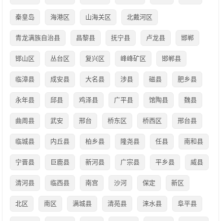
秦皇岛
海港区
山海关区
北戴河区
青龙满族自治县
昌黎县
抚宁县
卢龙县
邯郸
邯山区
丛台区
复兴区
峰峰矿区
邯郸县
临漳县
成安县
大名县
涉县
磁县
肥乡县
永年县
邱县
鸡泽县
广平县
馆陶县
魏县
曲周县
武安
邢台
桥东区
桥西区
邢台县
临城县
内丘县
柏乡县
隆尧县
任县
南和县
宁晋县
巨鹿县
新河县
广宗县
平乡县
威县
清河县
临西县
南宫
沙河
保定
新区
北区
南区
满城县
清苑县
涞水县
阜平县