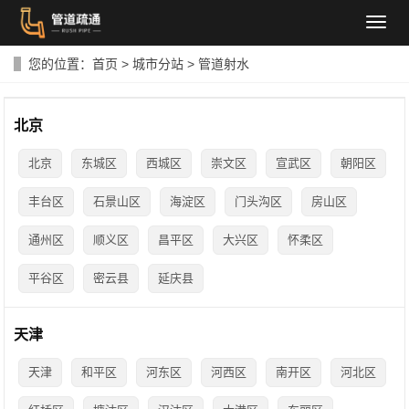
导
航
菜
您的位置：
首页
>
城市分站
>
管道射水
单
北京
北京
东城区
西城区
崇文区
宣武区
朝阳区
丰台区
石景山区
海淀区
门头沟区
房山区
通州区
顺义区
昌平区
大兴区
怀柔区
平谷区
密云县
延庆县
天津
天津
和平区
河东区
河西区
南开区
河北区