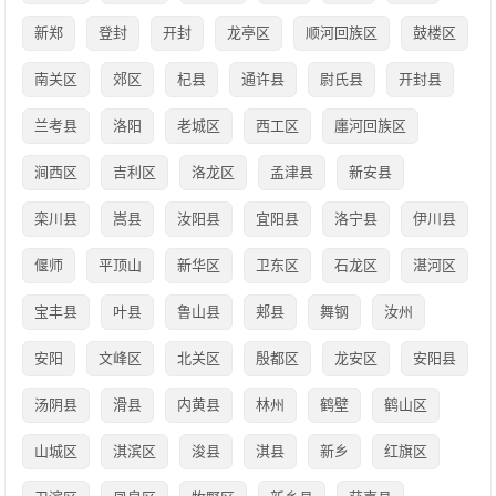
新郑
登封
开封
龙亭区
顺河回族区
鼓楼区
南关区
郊区
杞县
通许县
尉氏县
开封县
兰考县
洛阳
老城区
西工区
廛河回族区
涧西区
吉利区
洛龙区
孟津县
新安县
栾川县
嵩县
汝阳县
宜阳县
洛宁县
伊川县
偃师
平顶山
新华区
卫东区
石龙区
湛河区
宝丰县
叶县
鲁山县
郏县
舞钢
汝州
安阳
文峰区
北关区
殷都区
龙安区
安阳县
汤阴县
滑县
内黄县
林州
鹤壁
鹤山区
山城区
淇滨区
浚县
淇县
新乡
红旗区