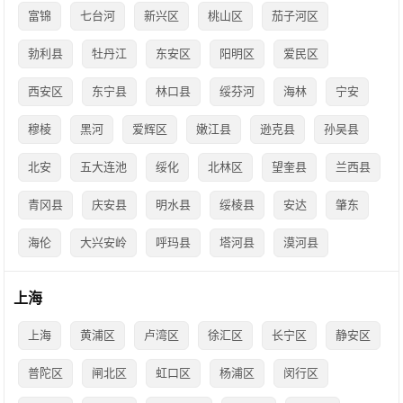
富锦
七台河
新兴区
桃山区
茄子河区
勃利县
牡丹江
东安区
阳明区
爱民区
西安区
东宁县
林口县
绥芬河
海林
宁安
穆棱
黑河
爱辉区
嫩江县
逊克县
孙吴县
北安
五大连池
绥化
北林区
望奎县
兰西县
青冈县
庆安县
明水县
绥棱县
安达
肇东
海伦
大兴安岭
呼玛县
塔河县
漠河县
上海
上海
黄浦区
卢湾区
徐汇区
长宁区
静安区
普陀区
闸北区
虹口区
杨浦区
闵行区