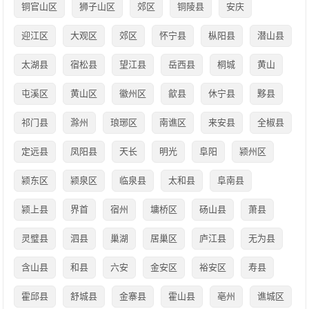
铜官山区
狮子山区
郊区
铜陵县
安庆
迎江区
大观区
郊区
怀宁县
枞阳县
潜山县
太湖县
宿松县
望江县
岳西县
桐城
黄山
屯溪区
黄山区
徽州区
歙县
休宁县
黟县
祁门县
滁州
琅琊区
南谯区
来安县
全椒县
定远县
凤阳县
天长
明光
阜阳
颍州区
颍东区
颍泉区
临泉县
太和县
阜南县
颍上县
界首
宿州
墉桥区
砀山县
萧县
灵璧县
泗县
巢湖
居巢区
庐江县
无为县
含山县
和县
六安
金安区
裕安区
寿县
霍邱县
舒城县
金寨县
霍山县
亳州
谯城区