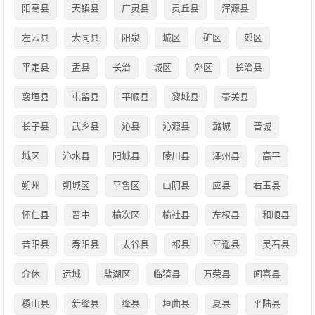
阳高县
天镇县
广灵县
灵丘县
浑源县
左云县
大同县
阳泉
城区
矿区
郊区
平定县
盂县
长治
城区
郊区
长治县
襄垣县
屯留县
平顺县
黎城县
壶关县
长子县
武乡县
沁县
沁源县
潞城
晋城
城区
沁水县
阳城县
陵川县
泽州县
高平
朔州
朔城区
平鲁区
山阴县
应县
右玉县
怀仁县
晋中
榆次区
榆社县
左权县
和顺县
昔阳县
寿阳县
太谷县
祁县
平遥县
灵石县
介休
运城
盐湖区
临猗县
万荣县
闻喜县
稷山县
新绛县
绛县
垣曲县
夏县
平陆县