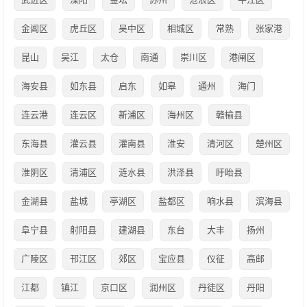
金阊区
虎丘区
吴中区
相城区
常熟
张家港
昆山
吴江
太仓
南通
崇川区
港闸区
海安县
如东县
启东
如皋
通州
海门
连云港
连云区
新浦区
海州区
赣榆县
东海县
灌云县
灌南县
淮安
清河区
楚州区
淮阴区
清浦区
涟水县
洪泽县
盱眙县
金湖县
盐城
亭湖区
盐都区
响水县
滨海县
阜宁县
射阳县
建湖县
东台
大丰
扬州
广陵区
邗江区
郊区
宝应县
仪征
高邮
江都
镇江
京口区
润州区
丹徒区
丹阳