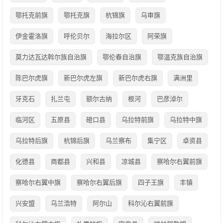
鄂托克前旗
鄂托克旗
杭锦旗
乌审旗
伊金霍洛旗
呼伦贝尔
海拉尔区
阿荣旗
莫力达瓦达斡尔族自治旗
鄂伦春自治旗
鄂温克族自治旗
陈巴尔虎旗
新巴尔虎左旗
新巴尔虎右旗
满洲里
牙克石
扎兰屯
额尔古纳
根河
巴彦淖尔
临河区
五原县
磴口县
乌拉特前旗
乌拉特中旗
乌拉特后旗
杭锦后旗
乌兰察布
集宁区
卓资县
化德县
商都县
兴和县
凉城县
察哈尔右翼前旗
察哈尔右翼中旗
察哈尔右翼后旗
四子王旗
丰镇
兴安盟
乌兰浩特
阿尔山
科尔沁右翼前旗