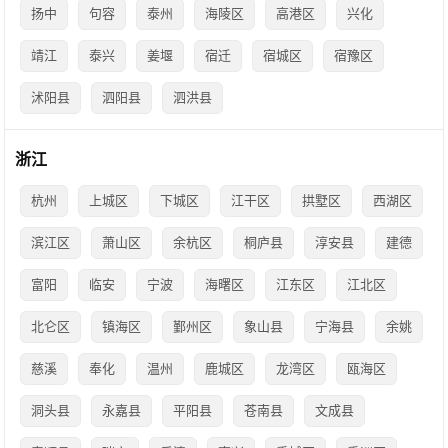
扬中
句容
泰州
海陵区
高港区
兴化
靖江
泰兴
姜堰
宿迁
宿城区
宿豫区
沭阳县
泗阳县
泗洪县
浙江
杭州
上城区
下城区
江干区
拱墅区
西湖区
滨江区
萧山区
余杭区
桐庐县
淳安县
建德
富阳
临安
宁波
海曙区
江东区
江北区
北仑区
镇海区
鄞州区
象山县
宁海县
余姚
慈溪
奉化
温州
鹿城区
龙湾区
瓯海区
洞头县
永嘉县
平阳县
苍南县
文成县