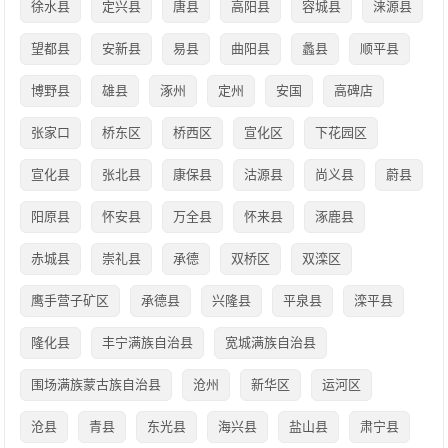
徐水县
定兴县
唐县
高阳县
容城县
涞源县
望都县
安新县
易县
曲阳县
蠡县
顺平县
博野县
雄县
涿州
定州
安国
高碑店
张家口
桥东区
桥西区
宣化区
下花园区
宣化县
张北县
康保县
沽源县
尚义县
蔚县
阳原县
怀安县
万全县
怀来县
涿鹿县
赤城县
崇礼县
承德
双桥区
双滦区
鹰手营子矿区
承德县
兴隆县
平泉县
滦平县
隆化县
丰宁满族自治县
宽城满族自治县
围场满族蒙古族自治县
沧州
新华区
运河区
沧县
青县
东光县
海兴县
盐山县
肃宁县