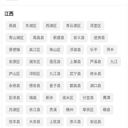
江西
南昌
东湖区
西湖区
青云谱区
湾里区
青山湖区
南昌县
新建县
安义县
进贤县
景德镇
昌江区
珠山区
浮梁县
乐平
萍乡
安源区
湘东区
莲花县
上栗县
芦溪县
九江
庐山区
浔阳区
九江县
武宁县
修水县
永修县
德安县
星子县
都昌县
湖口县
彭泽县
瑞昌
新余
渝水区
分宜县
鹰潭
月湖区
余江县
贵溪
赣州
章贡区
赣县
信丰县
大余县
上犹县
崇义县
安远县