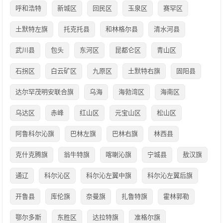
呼和浩特
新城区
回民区
玉泉区
赛罕区
土默特左旗
托克托县
和林格尔县
清水河县
武川县
包头
东河区
昆都仑区
青山区
石拐区
白云矿区
九原区
土默特右旗
固阳县
达尔罕茂明安联合旗
乌海
海勃湾区
海南区
乌达区
赤峰
红山区
元宝山区
松山区
阿鲁科尔沁旗
巴林左旗
巴林右旗
林西县
克什克腾旗
翁牛特旗
喀喇沁旗
宁城县
敖汉旗
通辽
科尔沁区
科尔沁左翼中旗
科尔沁左翼后旗
开鲁县
库伦旗
奈曼旗
扎鲁特旗
霍林郭勒
鄂尔多斯
东胜区
达拉特旗
准格尔旗