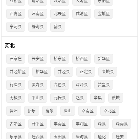
红桥区
塘沽区
汉沽区
大港区
东丽区
西青区
津南区
北辰区
武清区
宝坻区
宁河县
静海县
蓟县
河北
石家庄
长安区
桥东区
桥西区
新华区
井陉矿区
裕华区
井陉县
正定县
栾城县
行唐县
灵寿县
高邑县
深泽县
赞皇县
无极县
平山县
元氏县
赵县
辛集
藁城
晋州
新乐
鹿泉
唐山
路南区
路北区
古冶区
开平区
丰南区
丰润区
滦县
滦南县
乐亭县
迁西县
玉田县
唐海县
遵化
迁安