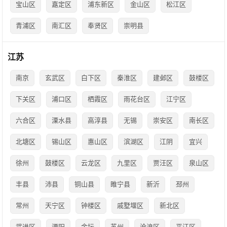
宝山区
嘉定区
浦东新区
金山区
松江区
青浦区
南汇区
奉贤区
崇明县
江苏
南京
玄武区
白下区
秦淮区
建邺区
鼓楼区
下关区
浦口区
栖霞区
雨花台区
江宁区
六合区
溧水县
高淳县
无锡
崇安区
南长区
北塘区
锡山区
惠山区
滨湖区
江阴
宜兴
徐州
鼓楼区
云龙区
九里区
贾汪区
泉山区
丰县
沛县
铜山县
睢宁县
新沂
邳州
常州
天宁区
钟楼区
戚墅堰区
新北区
武进区
溧阳
金坛
苏州
沧浪区
平江区