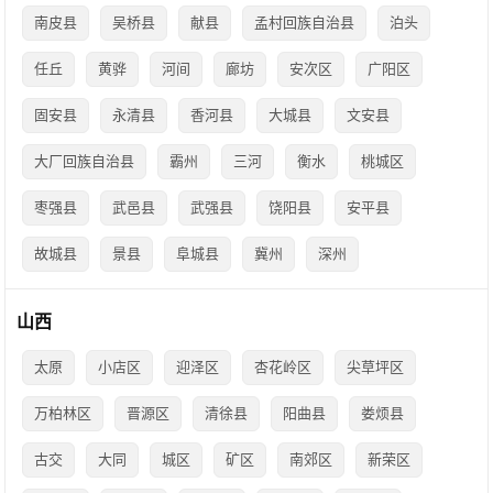
南皮县
吴桥县
献县
孟村回族自治县
泊头
任丘
黄骅
河间
廊坊
安次区
广阳区
固安县
永清县
香河县
大城县
文安县
大厂回族自治县
霸州
三河
衡水
桃城区
枣强县
武邑县
武强县
饶阳县
安平县
故城县
景县
阜城县
冀州
深州
山西
太原
小店区
迎泽区
杏花岭区
尖草坪区
万柏林区
晋源区
清徐县
阳曲县
娄烦县
古交
大同
城区
矿区
南郊区
新荣区