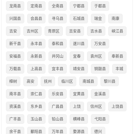
龙南县
定南县
全南县
宁都县
于都县
兴国县
会昌县
寻乌县
石城县
瑞金
南康
吉安
吉州区
青原区
吉安县
吉水县
峡江县
新干县
永丰县
泰和县
遂川县
万安县
安福县
永新县
井冈山
宜春
袁州区
奉新县
万载县
上高县
宜丰县
靖安县
铜鼓县
丰城
樟树
高安
抚州
临川区
南城县
黎川县
南丰县
崇仁县
乐安县
宜黄县
金溪县
资溪县
东乡县
广昌县
上饶
信州区
上饶县
广丰县
玉山县
铅山县
横峰县
弋阳县
余干县
鄱阳县
万年县
婺源县
德兴